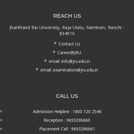
REACH US
Jharkhand Rai University, Raja Ulatu, Namkum, Ranchi -
834010
Contact Us
Career@JRU
email: info@jru.edu.in
email: examination@jru.edu.in
CALL US
Admission Helpline : 1800 120 2546
Reception : 9693296660
Placement Cell : 9693296661