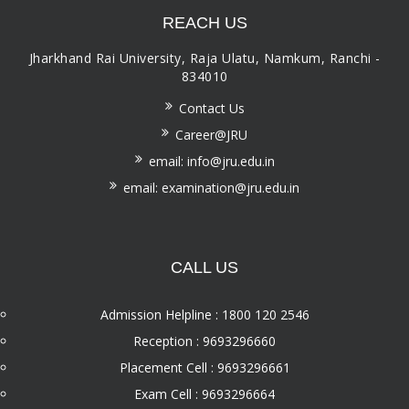
REACH US
Jharkhand Rai University, Raja Ulatu, Namkum, Ranchi -
834010
Contact Us
Career@JRU
email: info@jru.edu.in
email: examination@jru.edu.in
CALL US
Admission Helpline : 1800 120 2546
Reception : 9693296660
Placement Cell : 9693296661
Exam Cell : 9693296664