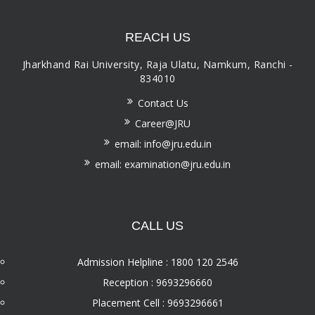
REACH US
Jharkhand Rai University, Raja Ulatu, Namkum, Ranchi -
834010
Contact Us
Career@JRU
email: info@jru.edu.in
email: examination@jru.edu.in
CALL US
Admission Helpline : 1800 120 2546
Reception : 9693296660
Placement Cell : 9693296661