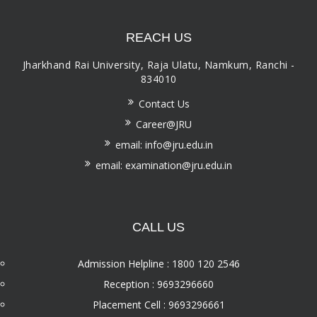
REACH US
Jharkhand Rai University, Raja Ulatu, Namkum, Ranchi -
834010
Contact Us
Career@JRU
email: info@jru.edu.in
email: examination@jru.edu.in
CALL US
Admission Helpline : 1800 120 2546
Reception : 9693296660
Placement Cell : 9693296661